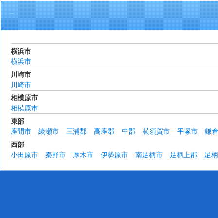
活動地域
横浜市
横浜市
川崎市
川崎市
相模原市
相模原市
東部
座間市
綾瀬市
三浦郡
高座郡
中郡
横須賀市
平塚市
鎌
西部
小田原市
秦野市
厚木市
伊勢原市
南足柄市
足柄上郡
足柄