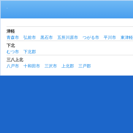
活動地域
津軽
青森市
弘前市
黒石市
五所川原市
つがる市
平川市
東津軽
下北
むつ市
下北郡
三八上北
八戸市
十和田市
三沢市
上北郡
三戸郡