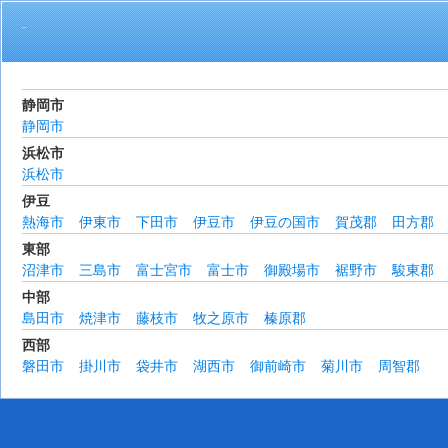
活動地域
静岡市
静岡市
浜松市
浜松市
伊豆
熱海市
伊東市
下田市
伊豆市
伊豆の国市
賀茂郡
田方郡
東部
沼津市
三島市
富士宮市
富士市
御殿場市
裾野市
駿東郡
中部
島田市
焼津市
藤枝市
牧之原市
榛原郡
西部
磐田市
掛川市
袋井市
湖西市
御前崎市
菊川市
周智郡