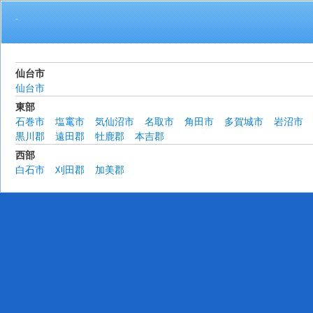
活動地域
仙台市
仙台市
東部
石巻市
塩竃市
気仙沼市
名取市
角田市
多賀城市
岩沼市
黒川郡
遠田郡
牡鹿郡
本吉郡
西部
白石市
刈田郡
加美郡