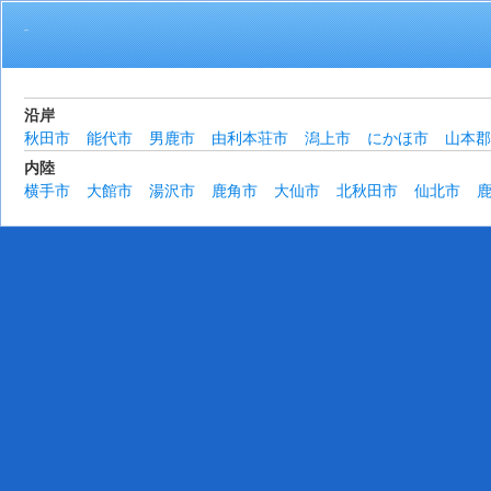
活動地域
沿岸
秋田市
能代市
男鹿市
由利本荘市
潟上市
にかほ市
山本郡
内陸
横手市
大館市
湯沢市
鹿角市
大仙市
北秋田市
仙北市