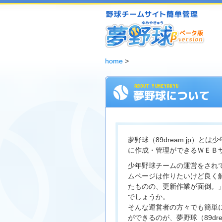
夢野球 - 野球チームホームページ無料作成サービス
home
>
夢野球（89dream.jp）と
に作成・管理ができるＷＥＢ
少年野球チームの運営をされ
ムページは作りたいけど良く
たものの、更新作業が面倒。
でしょうか。
そんな運営者の方々でも簡単
ができるのが、夢野球（89dre