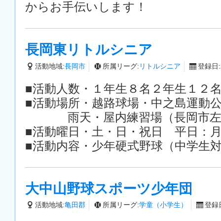
からお手伝いします！
長岡東リトルシニア
活動地域:
長岡市
所属リーグ:
リトルシニア
登録日:2
■活動人数・１年生８名２年生１２
■活動場所・越路球場・中之島運動
雨天・屋内練習場（長岡市左
■活動曜日・土・日・祝日 平日：
■活動内容・少年硬式野球（中学生
大中山野球スポーツ少年団
活動地域:
亀田郡
所属リーグ:
学童（小学生）
登録日