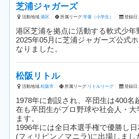
芝浦ジャガーズ
活動地域:
港区
所属リーグ:
学童（小学生）
登録日:2
港区芝浦を拠点に活動する軟式少年
2025年05月に芝浦ジャガーズ公式
なりました。
松阪リトル
活動地域:
松阪市
所属リーグ:
リトルリーグ
登録日:2
1978年に創設され、卒団生は400
在も卒団生がプロ野球や社会人・大
ます。
1996年には全日本選手権で優勝し
(フィリピン／マニラ)に出場しまし