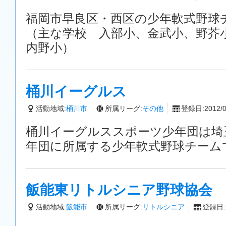
福岡市早良区・西区の少年軟式野球
（主な学校 入部小、金武小、野芥
内野小）
桶川イーグルス
活動地域:
桶川市
所属リーグ:
その他
登録日:2012/0
桶川イーグルススポーツ少年団は埼
年団に所属する少年軟式野球チーム
飯能東リトルシニア野球協会
活動地域:
飯能市
所属リーグ:
リトルシニア
登録日:2