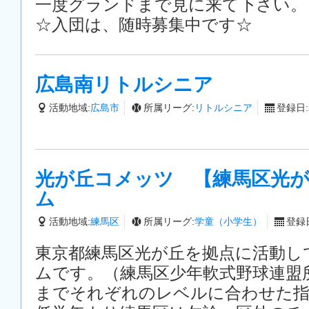
一度グランドまで見に来て下さい。
☆入団は、随時募集中です☆
広島南リトルシニア
活動地域:
広島市
所属リーグ:
リトルシニア
登録日:2
光が丘コメッツ 【練馬区光が
ム
活動地域:
練馬区
所属リーグ:
学童（小学生）
登録日
東京都練馬区光が丘を拠点に活動し
ムです。（練馬区少年軟式野球連盟
までそれぞれのレベルに合わせた