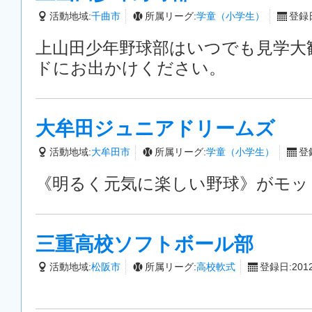
活動地域:
千曲市
所属リーグ:
学童（小学生）
登録日
上山田少年野球部はいつでも見学大
ドにお出かけください。
大牟田ジュニアドリームズ
活動地域:
大牟田市
所属リーグ:
学童（小学生）
登録
《明るく元気に楽しい野球》がモッ
三重高校ソフトボール部
活動地域:
松阪市
所属リーグ:
高校軟式
登録日:2012