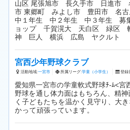
山区 尾張旭市 長久手市 日進市
市 東郷町 みよし市 豊田市 名
中１年生 中２年生 中３年生 募
ョップ 千賀滉大 天白区 緑区 
神 巨人 横浜 広島 ヤクルト
宮西少年野球クラブ
活動地域:
一宮市
所属リーグ:
学童（小学生）
登録日
愛知県一宮市の学童軟式野球ﾁ-ﾑ<宮西
野球を通し体力面はもちろん、精神
く子どもたちを温かく見守り、大きな”
かって頑張っています。