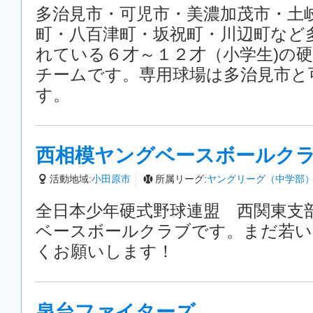
多治見市・可児市・美濃加茂市・土
町・八百津町・坂祝町・川辺町など
れている６才～１２才（小学生)の
チームです。専用球場は多治見市と
す。
西相模ヤングベースボールク
活動地域:
小田原市
所属リーグ:
ヤングリーグ（中学部
全日本少年硬式野球連盟 西関東支
ベースボールクラブです。まだ若い
くお願いします！
泉台ファイターズ