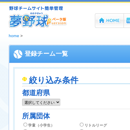
ホーム
機
夢野球 - 野球チームホームページ無料作成サービス
home
>
登録チーム一覧
絞り込み条件
都道府県
所属団体
学童（小学生）
リトルリーグ