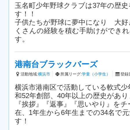
玉名町少年野球クラブは37年の歴
す！！
子供たちが野球に夢中になり 大好
くさんの経験を積む手助けができれ
す。
港南台ブラックバーズ
活動地域:
横浜市
所属リーグ:
学童（小学生）
登録日
横浜市港南区で活動している軟式少
和52年創部、40年以上の歴史があ
『挨拶』『返事』『思いやり』をチ
在、1年生から6年生までの34名で
す！