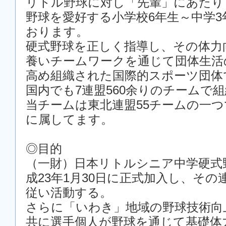
リトル野球に対し「先輩」にあたり
野球を愛好する小学校6年生～中学
おります。
硬式野球を正しく指導し、その体力
養いチームワークを通じて団体生活
高め組織された国際的スポーツ団体
国内でも7連盟560余りのチームで
当チームは東北連盟55チームの一つ
に属してます。
◎目的
（一財）日本リトルシニア中学硬式
成23年1月30日に正式加入し、そ
従い活動する。
さらに「いわき」地域の野球技術向
共に選手個人が野球を通じて基礎体