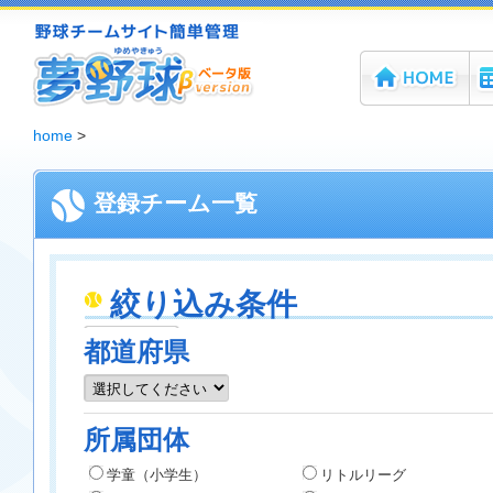
ホーム
機
夢野球 - 野球チームホームページ無料作成サービス
home
>
登録チーム一覧
絞り込み条件
都道府県
所属団体
学童（小学生）
リトルリーグ