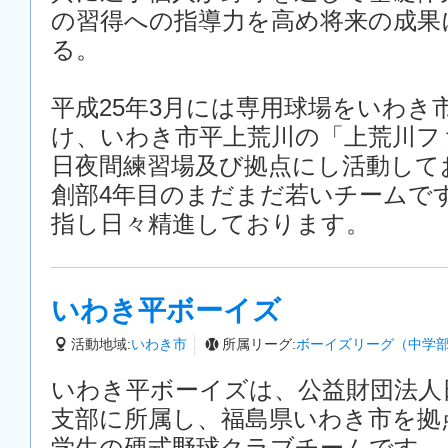
の習得への指導力を高め将来の成果
る。
平成25年3月には専用球場をいわき
け、いわき市平上荒川の「上荒川フ
日夜間練習場及び拠点にし活動して
創部4年目のまだまだ若いチームで
指し日々精進しております。
いわき平ボーイズ
活動地域:
いわき市
所属リーグ:
ボーイズリーグ（中学
いわき平ボーイズは、公益財団法人
支部に所属し、福島県いわき市を拠
学生の硬式野球クラブチームです。