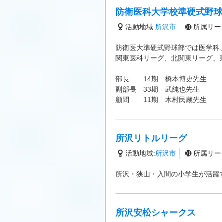
防衛医科大学校準硬式野
活動地域:
所沢市
所属リー
防衛医大準硬式野球部では医学科
関東医科リーグ、北関東リーグ、
部長 14期 橋本博史先生
副部長 33期 武純也先生
顧問 11期 木村民蔵先生
所沢リトルリーグ
活動地域:
所沢市
所属リー
所沢・狭山・入間の小学生が活躍
所沢安松シャークス