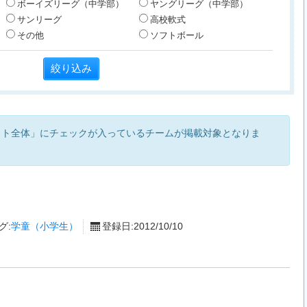
ボーイズリーグ（中学部）
ヤングリーグ（中学部）
サンリーグ
高校軟式
その他
ソフトボール
イト全体」にチェックが入っているチームが掲載対象となりま
グ:
学童（小学生）
登録日:2012/10/10