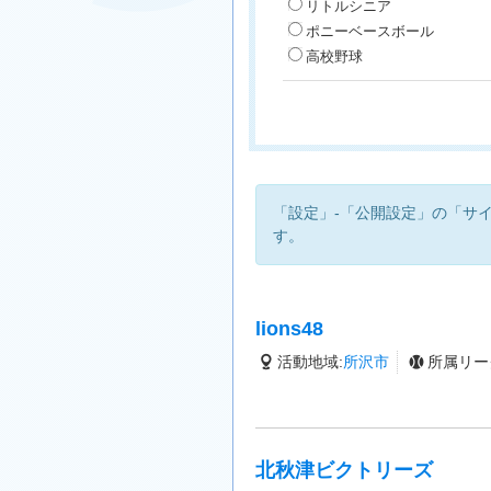
リトルシニア
ポニーベースボール
高校野球
「設定」-「公開設定」の「サ
す。
lions48
活動地域:
所沢市
所属リー
北秋津ビクトリーズ