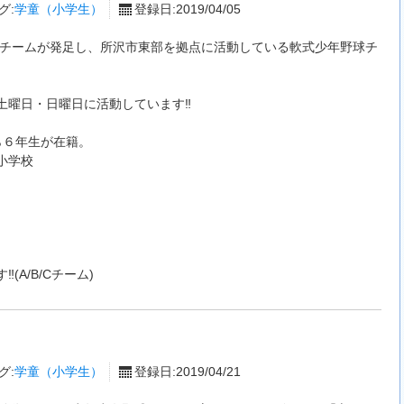
グ:
学童（小学生）
登録日:2019/04/05
年にチームが発足し、所沢市東部を拠点に活動している軟式少年野球チ
土曜日・日曜日に活動しています‼
ら６年生が在籍。
小学校
A/B/Cチーム)
グ:
学童（小学生）
登録日:2019/04/21