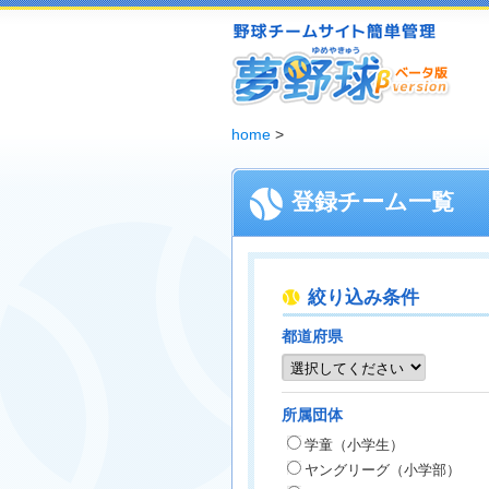
夢野球 - 野球チームホームページ無料作成サービス
home
>
登録チーム一覧
絞り込み条件
都道府県
所属団体
学童（小学生）
ヤングリーグ（小学部）