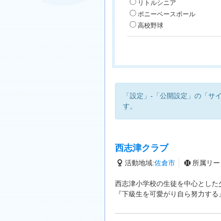
リトルシニア
ポニーベースボール
高校野球
「設定」-「公開設定」の「サ
す。
西志津クラブ
活動地域:
佐倉市
所属リー
西志津小学校の生徒を中心とした
『下級生を可愛がり自ら努力する