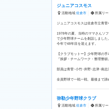
ジュニアコスモス
活動地域:
佐倉市
所属リー
ジュニアコスモスは佐倉市立青菅
1978年の夏、当時のママさん
で少年野球チームを創設しました
今年で48年目を迎えます。
【クラブモットー】少年野球の手
『挨拶・チームワーク・整理整頓
部員は青菅･小竹･井野･志津･南志
全員野球で一戦一戦、最後まで諦
弥勒少年野球クラブ
活動地域:
佐倉市
所属リー