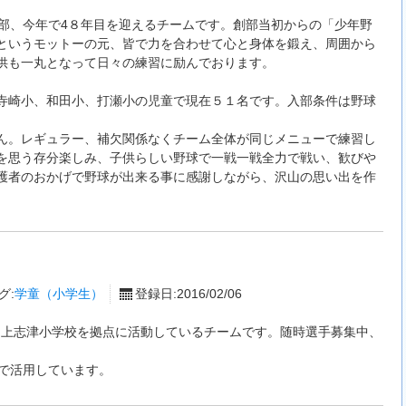
創部、今年で4８年目を迎えるチームです。創部当初からの「少年野
というモットーの元、皆で力を合わせて心と身体を鍛え、周囲から
供も一丸となって日々の練習に励んでおります。
寺崎小、和田小、打瀬小の児童で現在５１名です。入部条件は野球
ん。レギュラー、補欠関係なくチーム全体が同じメニューで練習し
を思う存分楽しみ、子供らしい野球で一戦一戦全力で戦い、歓びや
護者のおかげで野球が出来る事に感謝しながら、沢山の思い出を作
グ:
学童（小学生）
登録日:2016/02/06
,上志津小学校を拠点に活動しているチームです。随時選手募集中、
在）で活用しています。