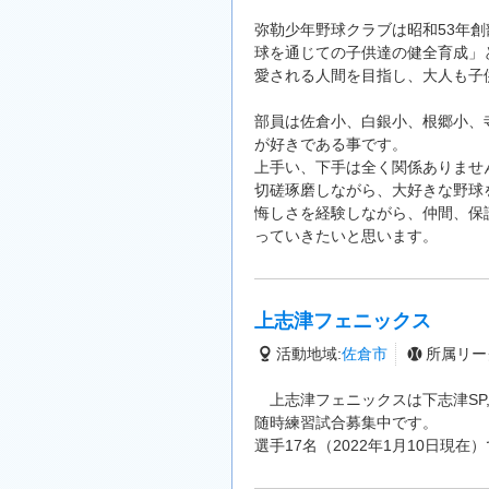
弥勒少年野球クラブは昭和53年
球を通じての子供達の健全育成」
愛される人間を目指し、大人も子
部員は佐倉小、白銀小、根郷小、
が好きである事です。
上手い、下手は全く関係ありませ
切磋琢磨しながら、大好きな野球
悔しさを経験しながら、仲間、保
っていきたいと思います。
上志津フェニックス
活動地域:
佐倉市
所属リー
上志津フェニックスは下志津SP
随時練習試合募集中です。
選手17名（2022年1月10日現