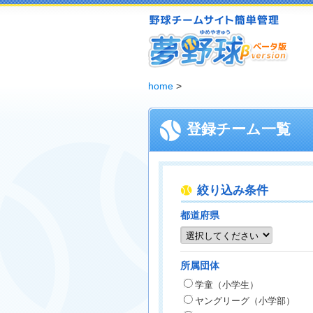
夢野球 - 野球チームホームページ無料作成サービス
home
>
登録チーム一覧
絞り込み条件
都道府県
所属団体
学童（小学生）
ヤングリーグ（小学部）