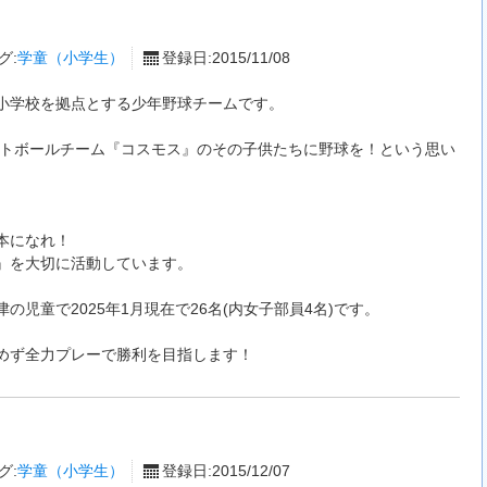
グ:
学童（小学生）
登録日:2015/11/08
小学校を拠点とする少年野球チームです。
ソフトボールチーム『コスモス』のその子供たちに野球を！という思い
。
本になれ！
』を大切に活動しています。
津の児童で2025年1月現在で26名(内女子部員4名)です。
めず全力プレーで勝利を目指します！
グ:
学童（小学生）
登録日:2015/12/07