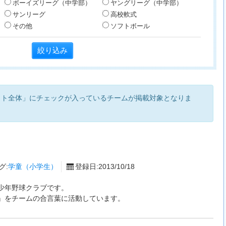
ボーイズリーグ（中学部）
ヤングリーグ（中学部）
サンリーグ
高校軟式
その他
ソフトボール
イト全体」にチェックが入っているチームが掲載対象となりま
グ:
学童（小学生）
登録日:2013/10/18
少年野球クラブです。
』をチームの合言葉に活動しています。