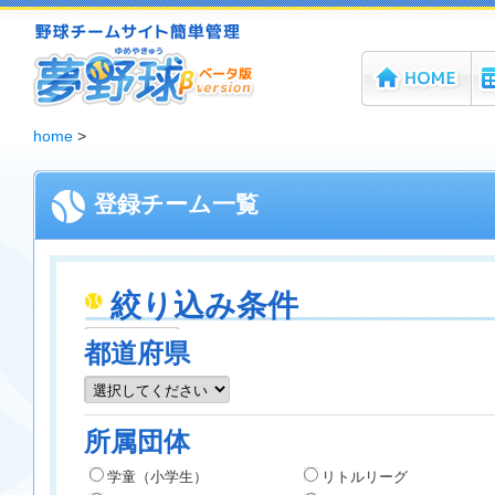
ホーム
機
夢野球 - 野球チームホームページ無料作成サービス
home
>
登録チーム一覧
絞り込み条件
都道府県
所属団体
学童（小学生）
リトルリーグ