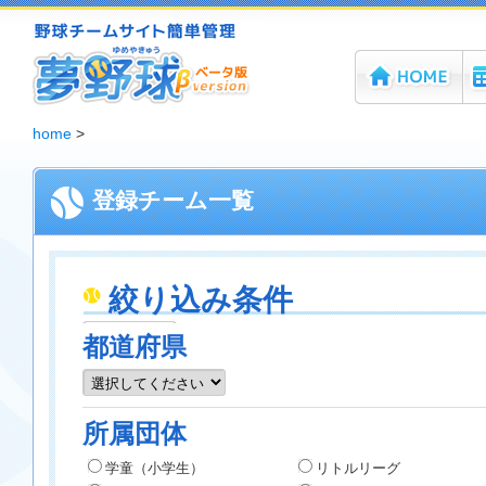
ホーム
機
夢野球 - 野球チームホームページ無料作成サービス
home
>
登録チーム一覧
絞り込み条件
都道府県
所属団体
学童（小学生）
リトルリーグ