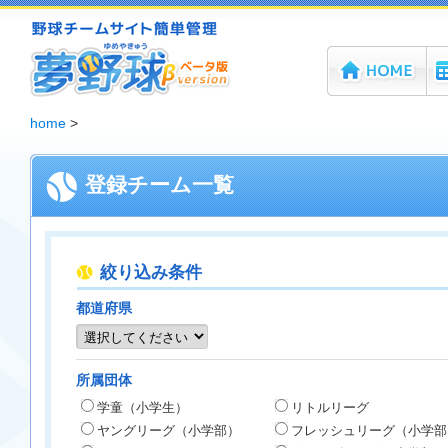
ホーム
機
夢野球 - 野球チームホームページ無料作成サービス
home
>
登録チーム一覧
絞り込み条件
都道府県
所属団体
学童（小学生）
リトルリーグ
ヤングリーグ（小学部）
フレッシュリーグ（小学部