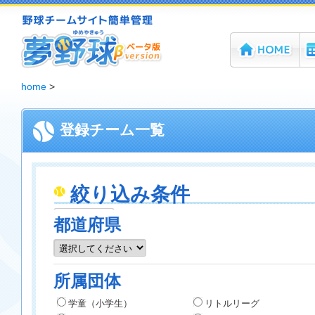
ホーム
機
夢野球 - 野球チームホームページ無料作成サービス
home
>
登録チーム一覧
絞り込み条件
都道府県
所属団体
学童（小学生）
リトルリーグ