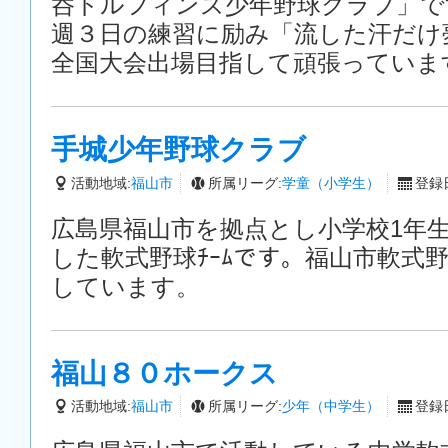
呑ドルフィンズ少年野球クラブ」で
週３日の練習に励み「流した汗だけ
全国大会出場目指して頑張っていま
手城少年野球クラブ
活動地域:
福山市
所属リーグ:
学童（小学生）
登録日
広島県福山市を拠点とし小学校1年
した軟式野球ﾁｰﾑです。福山市軟式
しています。
福山８０ホークス
活動地域:
福山市
所属リーグ:
少年（中学生）
登録日