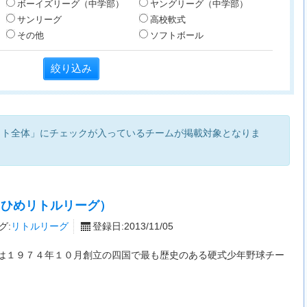
ボーイズリーグ（中学部）
ヤングリーグ（中学部）
サンリーグ
高校軟式
その他
ソフトボール
イト全体」にチェックが入っているチームが掲載対象となりま
えひめリトルリーグ）
グ:
リトルリーグ
登録日:2013/11/05
１９７４年１０月創立の四国で最も歴史のある硬式少年野球チー