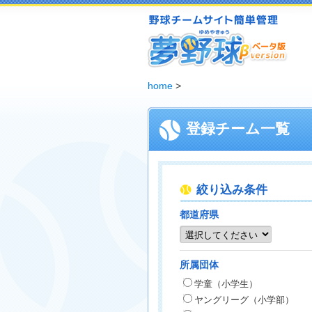
夢野球 - 野球チームホームページ無料作成サービス
home
>
登録チーム一覧
絞り込み条件
都道府県
所属団体
学童（小学生）
ヤングリーグ（小学部）