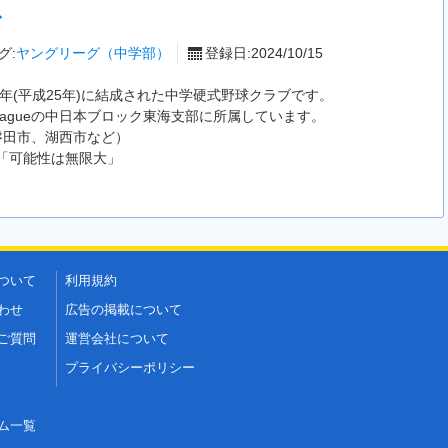
グ
グ:
ヤングリーグ（中学部）
登録日:2024/10/15
3年(平成25年)に結成された中学硬式野球クラブです。
Leagueの中日本ブロック東海支部に所属しています。
磐田市、湖西市など）
「可能性は無限大」
ついて
利用規約
わせ
広告の掲載について
ご質問
運営会社について
プライバシーポリシー
ム一覧