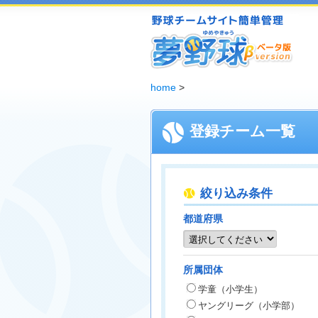
夢野球 - 野球チームホームページ無料作成サービス
home
>
登録チーム一覧
絞り込み条件
都道府県
所属団体
学童（小学生）
ヤングリーグ（小学部）