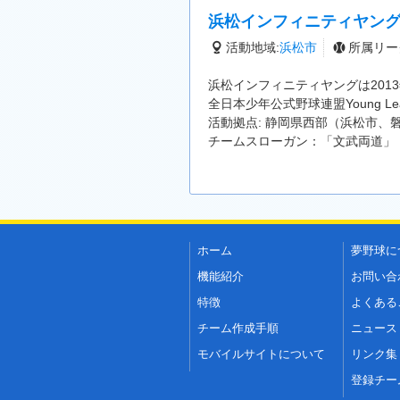
浜松インフィニティヤン
活動地域:
浜松市
所属リー
浜松インフィニティヤングは201
全日本少年公式野球連盟Young 
活動拠点: 静岡県西部（浜松市、
チームスローガン：「文武両道」
ホーム
夢野球に
機能紹介
お問い合
特徴
よくある
チーム作成手順
ニュース
モバイルサイトについて
リンク集
登録チー