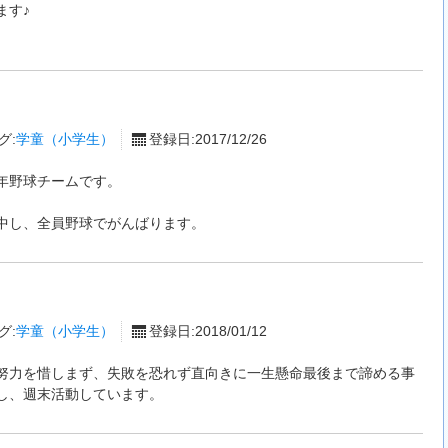
ます♪
グ:
学童（小学生）
登録日:2017/12/26
年野球チームです。
中し、全員野球でがんばります。
ツ
グ:
学童（小学生）
登録日:2018/01/12
努力を惜しまず、失敗を恐れず直向きに一生懸命最後まで諦める事
し、週末活動しています。