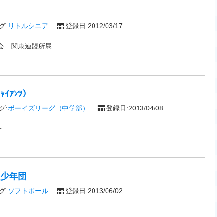
グ:
リトルシニア
登録日:2012/03/17
会 関東連盟所属
ｲｱﾝﾂ）
グ:
ボーイズリーグ（中学部）
登録日:2013/04/08
・
ツ少年団
グ:
ソフトボール
登録日:2013/06/02