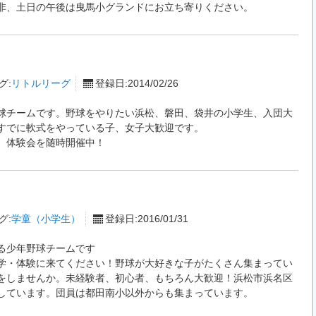
非、土日の午後は曳馬小グランドにお立ち寄りください。
グ:
リトルリーグ
登録日:2014/02/26
球チームです。野球をやりたい浜松、磐田、袋井の小学生、入団大
すでに軟式をやっている子、女子大歓迎です。
。体験会を随時開催中！
グ:
学童（小学生）
登録日:2016/01/31
る少年野球チームです
学・体験に来てください！野球が大好きな子がたくさん集まってい
をしませんか。未経験者、初心者、もちろん大歓迎！浜松市浜名区
しています。団員は都田南小以外からも集まっています。