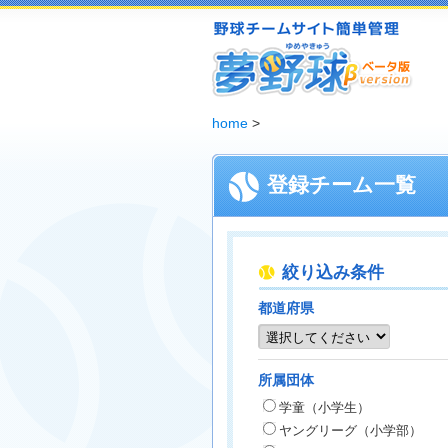
夢野球 - 野球チームホームページ無料作成サービス
home
>
登録チーム一覧
絞り込み条件
都道府県
所属団体
学童（小学生）
ヤングリーグ（小学部）