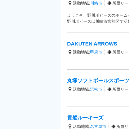
活動地域:
川崎市
所属リー
ようこそ、野川ポピーズのホーム
野川ポピーズは川崎市宮前区で活
DAKUTEN ARROWS
活動地域:
甲府市
所属リー
丸塚ソフトボールスポー
活動地域:
浜松市
所属リー
貴船ルーキーズ
活動地域:
名古屋市
所属リ