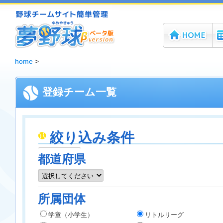
ホーム
機
夢野球 - 野球チームホームページ無料作成サービス
home
>
登録チーム一覧
絞り込み条件
都道府県
所属団体
学童（小学生）
リトルリーグ