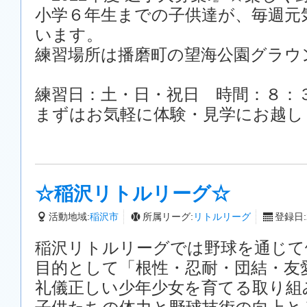
小学６年生までの子供達が、毎週元
います。
練習場所は播磨町の望海公園グラウ
練習日：土・日・祝日 時間：８：
まずはお気軽に体験・見学にお越し
☆稲沢リトルリーグ☆
活動地域:
稲沢市
所属リーグ:
リトルリーグ
登録日:2
稲沢リトルリーグでは野球を通じて
目的として「根性・忍耐・団結・友
礼儀正しい少年少女を育てる取り組