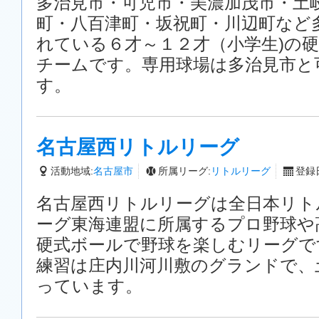
多治見市・可児市・美濃加茂市・土
町・八百津町・坂祝町・川辺町など
れている６才～１２才（小学生)の
チームです。専用球場は多治見市と
す。
名古屋西リトルリーグ
活動地域:
名古屋市
所属リーグ:
リトルリーグ
登録日
名古屋西リトルリーグは全日本リト
ーグ東海連盟に所属するプロ野球や
硬式ボールで野球を楽しむリーグで
練習は庄内川河川敷のグランドで、
っています。