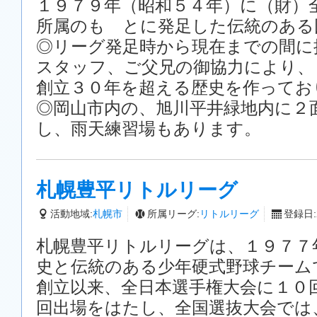
１９７９年（昭和５４年）に（財）
所属のも とに発足した伝統のある
◎リーグ発足時から現在までの間に
スタッフ、ご父兄の御協力により、
創立３０年を超える歴史を作ってお
◎岡山市内の、旭川平井緑地内に２
し、雨天練習場もあります。
札幌豊平リトルリーグ
活動地域:
札幌市
所属リーグ:
リトルリーグ
登録日:2
札幌豊平リトルリーグは、１９７７
史と伝統のある少年硬式野球チーム
創立以来、全日本選手権大会に１０回
回出場をはたし、全国選抜大会では