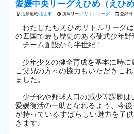
愛媛中央リーグえひめ（えひ
活動地域:
松山市
所属リーグ:
リトルリーグ
登録日:2
わたしたちえひめリトルリーグは
の四国で最も歴史のある硬式少年野
チーム創設から半世紀！
少年少女の健全育成を基本に時に
ご父兄の方々の協力もいただきこれ
ました。
少子化や野球人口の減少等課題は
愛媛復活の一助となれるよう、今後
が持っているすばらしい魅力を子供
きます。